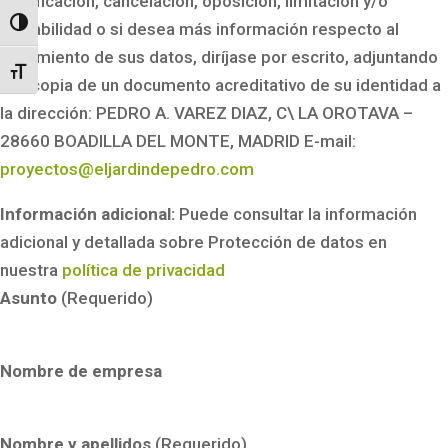
rectificación, cancelación, oposición, limitación y/o
Alternar alto contraste
portabilidad o si desea más información respecto al
tratamiento de sus datos, diríjase por escrito, adjuntando
Alternar tamaño de letra
una copia de un documento acreditativo de su identidad a
la dirección: PEDRO A. VAREZ DIAZ, C\ LA OROTAVA –
28660 BOADILLA DEL MONTE, MADRID E-mail:
proyectos@eljardindepedro.com
Información adicional:
Puede consultar la información
adicional y detallada sobre Protección de datos en
nuestra
política de privacidad
Asunto
(Requerido)
Nombre de empresa
Nombre y apellidos
(Requerido)