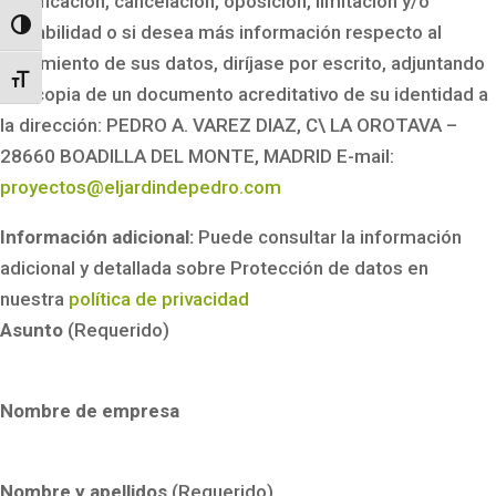
rectificación, cancelación, oposición, limitación y/o
Alternar alto contraste
portabilidad o si desea más información respecto al
tratamiento de sus datos, diríjase por escrito, adjuntando
Alternar tamaño de letra
una copia de un documento acreditativo de su identidad a
la dirección: PEDRO A. VAREZ DIAZ, C\ LA OROTAVA –
28660 BOADILLA DEL MONTE, MADRID E-mail:
proyectos@eljardindepedro.com
Información adicional:
Puede consultar la información
adicional y detallada sobre Protección de datos en
nuestra
política de privacidad
Asunto
(Requerido)
Nombre de empresa
Nombre y apellidos
(Requerido)